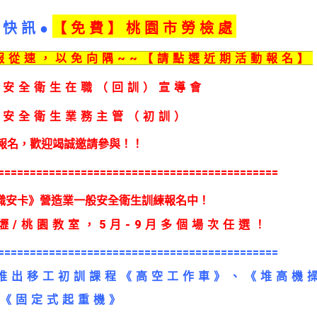
動快訊●
【免
費】桃園市勞檢處
報從速，以免向隅~~【請點選近期活動報名】
安全衛生在職（回訓）宣導會
業安全衛生
業務主管（初訓）
報名，歡迎竭誠邀請參與！！
============================================
職安卡》營造業一般安全衛生訓練報名中！
/桃園教室，5
月
-9月多個場次任選
！
============================================
推出移工初訓課程
《高空工作車》、《堆高機
《固定式起重機》