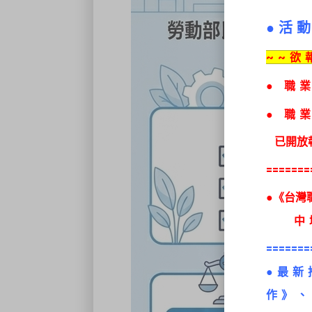
●活
~~欲
●
職業
● 職
已開放
=======
●《台灣
中壢
=======
●最新
作》、