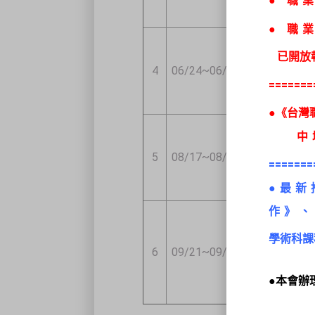
● 職
已開放
4
06/24~06/30
08/10(起
=======
●《台灣
中壢
5
08/17~08/21
10/05(起
=======
●最新
作》、
學術科課
6
09/21~09/24
11/03(起
●本會辦