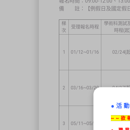
報名時間：09:00-12:00、13:00-
備 註：【例假日及國定假日
梯
學術科測試
受理報名時程
次
時程(起
1
01/12~01/16
02/24(起
2
03/16~03/20
04/27(起
●活
~~欲
3
05/11~05/15
06/22(起
●
職業