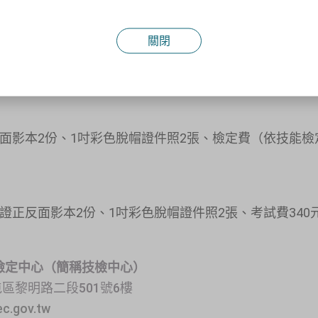
起
"，實際考試日期請依准考證為主。
關閉
路二段30號14樓
一段167號
面影本2份、1吋彩色脫帽證件照2張、檢定費（依技能檢
證正反面影本2份、1吋彩色脫帽證件照2張、考試費340元
定中心（簡稱技檢中心）
屯區黎明路二段501號6樓
ec.gov.tw