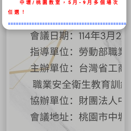
中壢/桃園教室，5
月
-9月多個場次
任選
！
==============================================
●最新推出移工初訓課程
《高空工作
車》、《堆高機操作》、
《固定式起重
機》
學術科課程皆有翻譯人員隨班上課
●本會辦理「企業專班及包班」服務，歡迎諮詢03-
4930034專線！
關閉