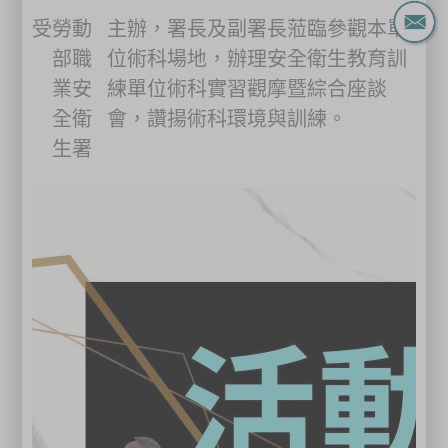
受
勞動
主辦，署長及副署長蒞臨參觀本單
部職
位術科場地，辦理安全衛生教育訓
業安
練單位術科實習觀摩暨綜合座談
全衛
會，讚揚術科環境與訓練。
生署