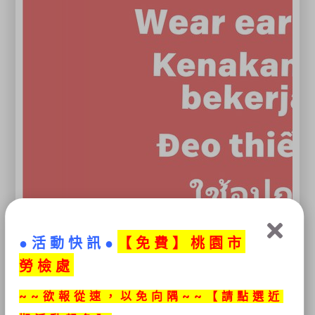
●活動快訊●
【免
費】桃園市
勞檢處
~~欲報從速，以免向隅~~【請點選近