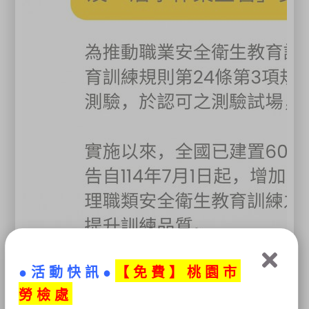
●活動快訊●
【免
費】桃園市
勞檢處