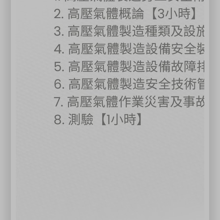
機》
學術科課程皆有翻譯人員隨班上課
●本會辦理「企業專班及包班」服務，歡迎諮詢03-
4930034專線！
關閉