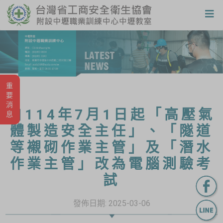
重要消息
自114年7月1日起「高壓氣
體製造安全主任」、「隧道
等襯砌作業主管」及「潛水
作業主管」改為電腦測驗考
試
發佈日期:
2025-03-06