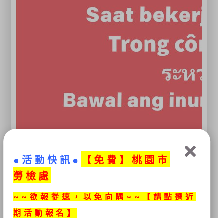
●活動快訊●
【免
費】桃園市
勞檢處
~~欲報從速，以免向隅~~【請點選近
期活動報名】