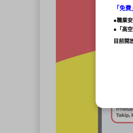
「免費
●職業安
●「高
目前開